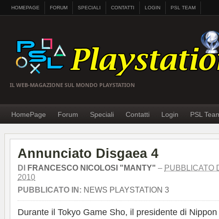
HOMEPAGE
FORUM
SPECIALI
CONTATTI
LOGIN
PSL TEAM
IL WEB-MAGAZIONE SUL MONDO PLAYSTATION
HomePage
Forum
Speciali
Contatti
Login
PSL Tea
Annunciato Disgaea 4
DI
FRANCESCO NICOLOSI "MANTY"
–
PUBBLICATO 
2010
PUBBLICATO IN:
NEWS PLAYSTATION 3
Durante il Tokyo Game Sho, il presidente di Nippon 