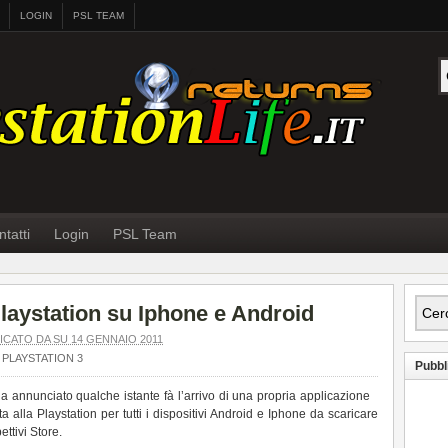
LOGIN
PSL TEAM
tatti
Login
PSL Team
Playstation su Iphone e Android
ICATO DA SU 14 GENNAIO 2011
PLAYSTATION 3
Pubbl
a annunciato qualche istante fà l’arrivo di una propria applicazione
a alla Playstation per tutti i dispositivi Android e Iphone da scaricare
pettivi Store.