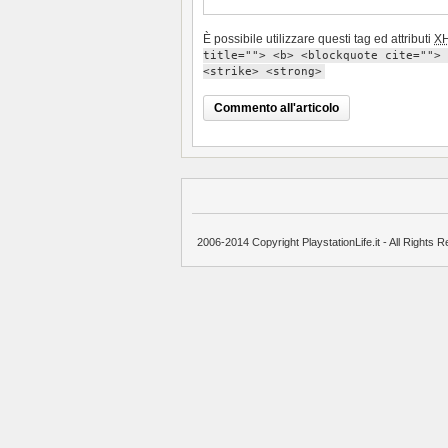
È possibile utilizzare questi tag ed attributi
X
title=""> <b> <blockquote cite=""> 
<strike> <strong>
2006-2014 Copyright PlaystationLife.it - All Rights R