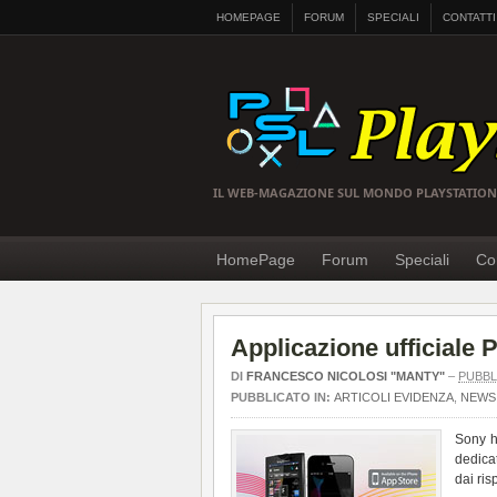
HOMEPAGE
FORUM
SPECIALI
CONTATTI
IL WEB-MAGAZIONE SUL MONDO PLAYSTATION
HomePage
Forum
Speciali
Con
Applicazione ufficiale 
DI
FRANCESCO NICOLOSI "MANTY"
–
PUBBL
PUBBLICATO IN:
ARTICOLI EVIDENZA
,
NEWS 
Sony h
dedicat
dai ris