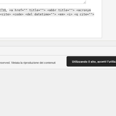
HTML
:
<a href="" title=""> <abbr title=""> <acronym
<cite> <code> <del datetime=""> <em> <i> <q cite="">
Utilizzando il sito, accetti l'uti
eserved. Vietata la riproduzione dei contenuti
Nome, idea,