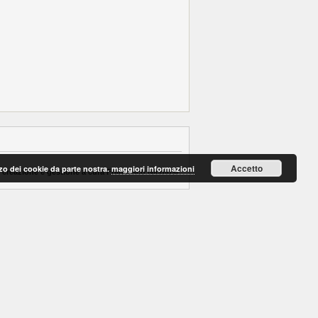
Accetto
lizzo dei cookie da parte nostra.
maggiori informazioni
 creazione e gestione a cura Francesco Nicolosi