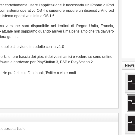
ter correttamente usare l’applicazione è necessario un iPhone o iPod
con sistema operativo OS 4 o superiore oppure un dispositivi Android
 sistema operativo minimo OS 1.6.
ma versione sarà disponibile nei territori di Regno Unito, Francia,
ato attuale non sappiamo quando arriverà ma pensiamo che tra davvero
iera gratuita.
quello che viene introdotto con la v.1.0
work, tenere traccia dei giochi dei vostri amici e vedere se sono online.
software e hardware per PlayStation 3, PSP e PlayStation 2.
News 
otizie preferite su Facebook, Twitter o via e-mail
 questo articolo