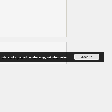
Accetto
lizzo dei cookie da parte nostra.
maggiori informazioni
 creazione e gestione a cura Francesco Nicolosi