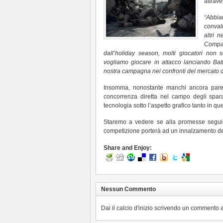
attrave
“Abbia
conval
altri 
Compan
dall’holiday season, molti giocatori no
vogliamo giocare in attacco lanciando Bat
nostra campagna nei confronti del mercato 
Insomma, nonostante manchi ancora parec
concorrenza diretta nel campo degli spara
tecnologia sotto l’aspetto grafico tanto in q
Staremo a vedere se alla promesse seguira
competizione porterà ad un innalzamento de
Share and Enjoy:
Nessun Commento
Dai il calcio d'inizio scrivendo un commento a