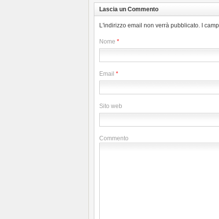
Lascia un Commento
L'indirizzo email non verrà pubblicato. I cam
Nome
*
Email
*
Sito web
Commento