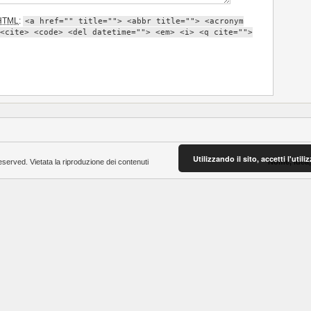
HTML
:
<a href="" title=""> <abbr title=""> <acronym
<cite> <code> <del datetime=""> <em> <i> <q cite="">
Utilizzando il sito, accetti l'uti
eserved. Vietata la riproduzione dei contenuti
Nome, idea,