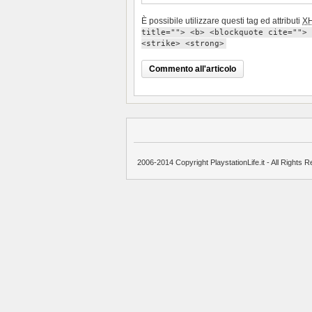
È possibile utilizzare questi tag ed attributi
X
title=""> <b> <blockquote cite=""> 
<strike> <strong>
2006-2014 Copyright PlaystationLife.it - All Rights R