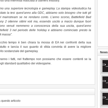
rso una intervista rilasciata a Gamers Industry:
mo una superiore tecnologia e gameplay. La stampa videoludica ha
idato la tesi quest’anno alla GDC, abbiamo solo bisogno che tutti gli
nel mainstream se ne rendano conto. L’anno scorso, Battlefield Bad
y 2 ottenne ottimi voti ma, essendo uscito a marzo dunque fuori
n sono venuti nemmeno a conoscenza della sua uscita, quest’anno
tlefield 3 nel periodo delle holiday e abbiamo cominciato presto la
di massa”.
chio tempo è ben chiara la mossa di EA nei confronti della sua
tutto e lancia il suo guanto di sfida convinta di avere la migliore
uello sostanziale del gameplay.
News 
nno i fatti, nel frattempo non possiamo che essere contenti se la
gli standard qualitativo dei videogame.
 questo articolo