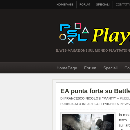
HOMEPAGE
FORUM
SPECIALI
CONTATTI
IL WEB-MAGAZIONE SUL MONDO PLAYSTATION
HomePage
Forum
Speciali
Con
EA punta forte su Battle
DI
FRANCESCO NICOLOSI "MANTY"
–
PUBBL
PUBBLICATO IN:
ARTICOLI EVIDENZA
,
NEWS 
In ca
terzo 
sull’a