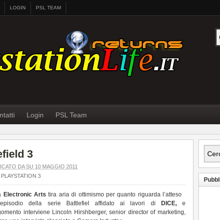
LOGIN
PSL TEAM
tatti
Login
PSL Team
field 3
ICATO DA SU 10 MAGGIO 2011
PLAYSTATION 3
Pubbl
sa
Electronic Arts
tira aria di ottimismo per quanto riguarda l’atteso
episodio della serie Battlefiel affidato ai lavori di
DICE,
e
rgomento interviene Lincoln Hirshberger, senior director of marketing,