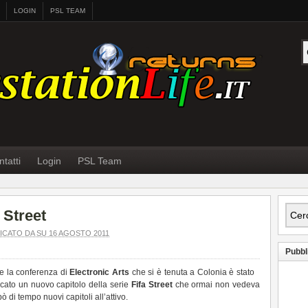
LOGIN
PSL TEAM
tatti
Login
PSL Team
 Street
ICATO DA SU 16 AGOSTO 2011
Pubbl
e la conferenza di
Electronic Arts
che si è tenuta a Colonia è stato
cato un nuovo capitolo della serie
Fifa Street
che ormai non vedeva
ò di tempo nuovi capitoli all’attivo.