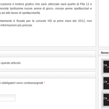
ccasione il motore grafico che sarà utilizzato sarà quello di Fifa 12 e
reviste tantissime nuove arene di gioco, mosse aeree spettacolari e
g ad alto tasso di spettacolarità.
ntamento è fissato per le console HD ai primi mesi del 2012, non
nformazioni più precise.
News 
 questo articolo
pi obbligatori sono contrassegnati
*