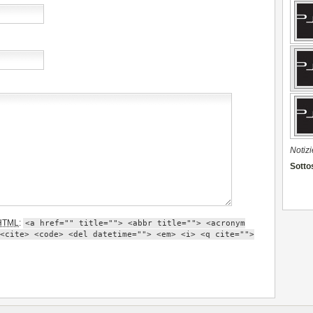
Notizi
Sottos
HTML
:
<a href="" title=""> <abbr title=""> <acronym
<cite> <code> <del datetime=""> <em> <i> <q cite="">