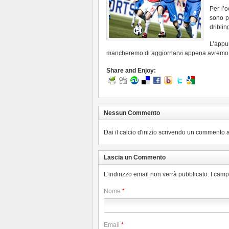
Per l’o
sono p
driblin
L’appu
mancheremo di aggiornarvi appena avremo i
Share and Enjoy:
Nessun Commento
Dai il calcio d'inizio scrivendo un commento a
Lascia un Commento
L'indirizzo email non verrà pubblicato. I cam
Nome
*
Email
*