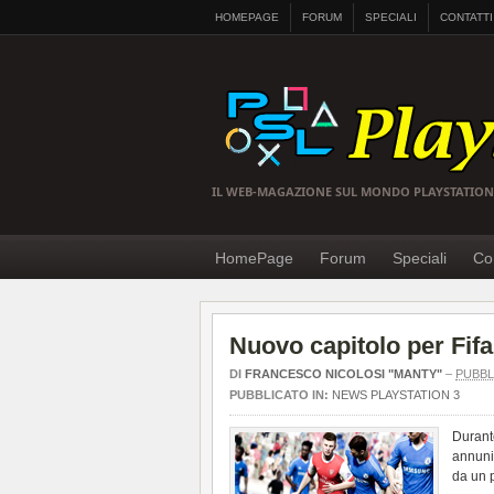
HOMEPAGE
FORUM
SPECIALI
CONTATTI
IL WEB-MAGAZIONE SUL MONDO PLAYSTATION
HomePage
Forum
Speciali
Con
Nuovo capitolo per Fifa
DI
FRANCESCO NICOLOSI "MANTY"
–
PUBBL
PUBBLICATO IN:
NEWS PLAYSTATION 3
Durant
annuni
da un p