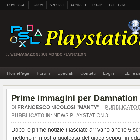
HOMEPAGE
FORUM
SPECIALI
CONTATTI
LOGIN
PSL TEAM
IL WEB-MAGAZIONE SUL MONDO PLAYSTATION
HomePage
Forum
Speciali
Contatti
Login
PSL Tea
Prime immagini per Damnation
DI
FRANCESCO NICOLOSI "MANTY"
–
PUBBLICATO D
PUBBLICATO IN:
NEWS PLAYSTATION 3
Dopo le prime notizie rilasciate arrivano anche 5 s
mettono in mostra qualcosa del gioco seppur in edi