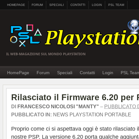
HOMEPAGE
FORUM
SPECIALI
CONTATTI
LOGIN
PSL TEAM
IL WEB-MAGAZIONE SUL MONDO PLAYSTATION
HomePage
Forum
Speciali
Contatti
Login
PSL Tea
Rilasciato il Firmware 6.20 per
DI
FRANCESCO NICOLOSI "MANTY"
–
PUBBLICATO 
PUBBLICATO IN:
NEWS PLAYSTATION PORTABLE
Proprio come ci si aspettava oggi è stato rilasciato 
nostre PSP. La versione 6.20 porta qualche aggiunta