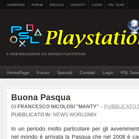
HOMEPAGE
FORUM
SPECIALI
CONTATTI
LOGIN
PSL TEAM
IL WEB-MAGAZIONE SUL MONDO PLAYSTATION
HomePage
Forum
Speciali
Contatti
Login
PSL Tea
Buona Pasqua
DI
FRANCESCO NICOLOSI "MANTY"
–
PUBBLICATO D
PUBBLICATO IN:
NEWS WORLDMIX
In un periodo molto particolare per gli avvenime
nel mondo è arrivata la Pasqua che nel 2008 è ca