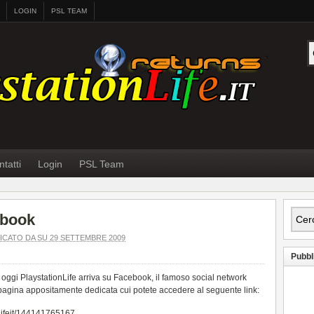
LOGIN
PSL TEAM
tatti
Login
PSL Team
ebook
ICATO DA SU 29 SETTEMBRE 2009
Pubbl
 oggi PlaystationLife arriva su Facebook, il famoso social network
pagina appositamente dedicata cui potete accedere al seguente link:
Lifeit/144141765167