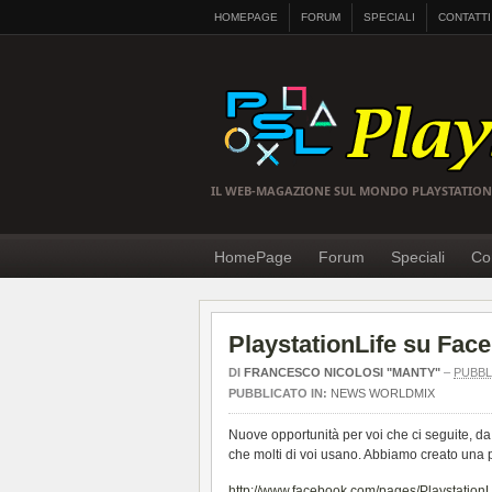
HOMEPAGE
FORUM
SPECIALI
CONTATTI
IL WEB-MAGAZIONE SUL MONDO PLAYSTATION
HomePage
Forum
Speciali
Con
PlaystationLife su Fac
DI
FRANCESCO NICOLOSI "MANTY"
–
PUBBL
PUBBLICATO IN:
NEWS WORLDMIX
Nuove opportunità per voi che ci seguite, da
che molti di voi usano. Abbiamo creato una 
http://www.facebook.com/pages/Playstation