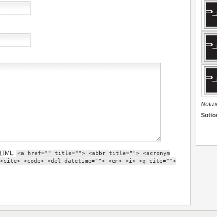
Notizi
Sottos
HTML
:
<a href="" title=""> <abbr title=""> <acronym
<cite> <code> <del datetime=""> <em> <i> <q cite="">