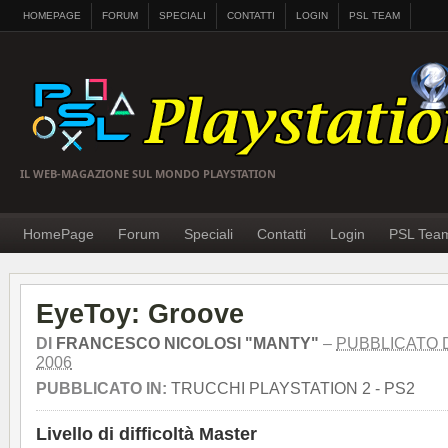
HOMEPAGE
FORUM
SPECIALI
CONTATTI
LOGIN
PSL TEAM
IL WEB-MAGAZIONE SUL MONDO PLAYSTATION
HomePage
Forum
Speciali
Contatti
Login
PSL Tea
EyeToy: Groove
DI
FRANCESCO NICOLOSI "MANTY"
–
PUBBLICATO 
2006
PUBBLICATO IN:
TRUCCHI PLAYSTATION 2 - PS2
Livello di difficoltà Master