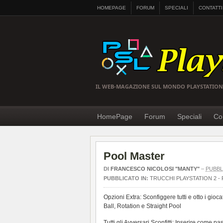
HOMEPAGE
FORUM
SPECIALI
CONTATTI
IL WEB-MAGAZIONE SUL MONDO PLAYSTATION
HomePage
Forum
Speciali
Con
Pool Master
DI
FRANCESCO NICOLOSI "MANTY"
–
PUBBL
PUBBLICATO IN:
TRUCCHI PLAYSTATION 2 - 
Opzioni Extra: Sconfiggere tutti e otto i gioca
Ball, Rotation e Straight Pool
Tutti gli Avversari Sconfitti: Inserire com