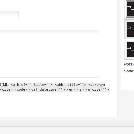
Notizi
Sottos
HTML
:
<a href="" title=""> <abbr title=""> <acronym
<cite> <code> <del datetime=""> <em> <i> <q cite="">