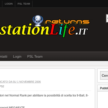
LOGIN
PSL TEAM
tatti
Login
PSL Team
ICATO DA SU 1 NOVEMBRE 2006
PS2
Pubbl
tori nel Normal Rank per abilitare la possibilità di scelta tra 9-Ball, 8-
e password MEGABYTE