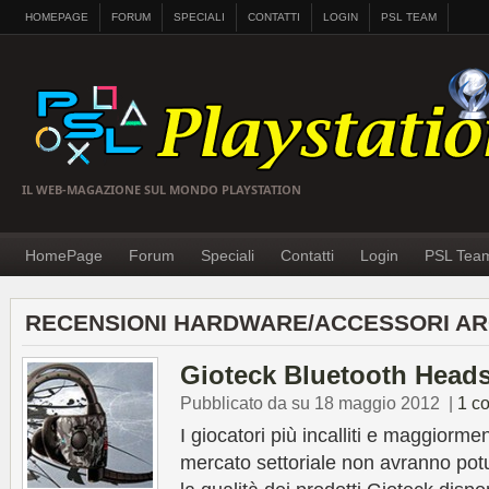
HOMEPAGE
FORUM
SPECIALI
CONTATTI
LOGIN
PSL TEAM
IL WEB-MAGAZIONE SUL MONDO PLAYSTATION
HomePage
Forum
Speciali
Contatti
Login
PSL Tea
RECENSIONI HARDWARE/ACCESSORI AR
Gioteck Bluetooth Heads
Pubblicato da su 18 maggio 2012
|
1 c
I giocatori più incalliti e maggiorment
mercato settoriale non avranno pot